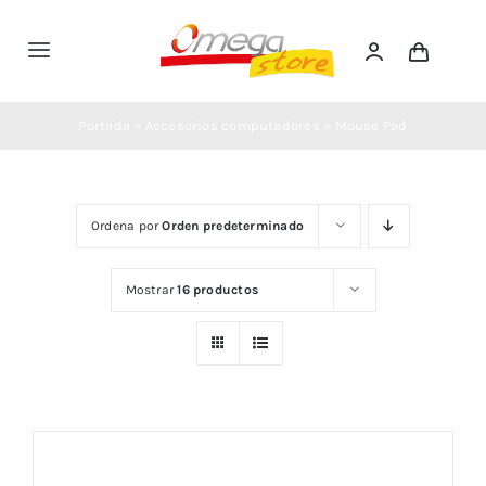
Saltar
al
Toggle
contenido
Navigation
Inicio
Portada
»
Accesorios computadores
»
Mouse Pad
Tienda
Ordena por
Orden predeterminado
Nosotros
Mostrar
16 productos
Soporte
Contacto
Compra Ahora