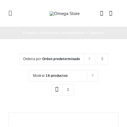
Saltar
al
Toggle
contenido
Navigation
Inicio
Portada
»
Accesorios computadores
»
Soportes
Tienda
Ordena por
Orden predeterminado
Nosotros
Mostrar
16 productos
Soporte
Contacto
Compra Ahora