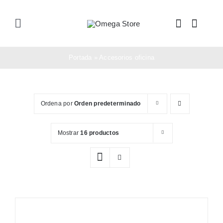
Saltar
al
Toggle
contenido
Navigation
Inicio
Portada
»
Accesorios oficina
Tienda
Ordena por
Orden predeterminado
Nosotros
Mostrar
16 productos
Soporte
Contacto
Compra Ahora