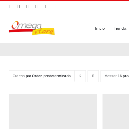
Saltar
al
contenido
Inicio
Tienda
Ordena por
Orden predeterminado
Mostrar
16 pro