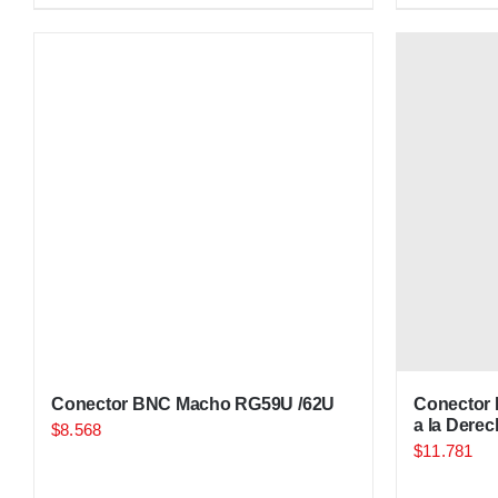
Conector BNC Macho RG59U /62U
Conector
a la Dere
$
8.568
$
11.781