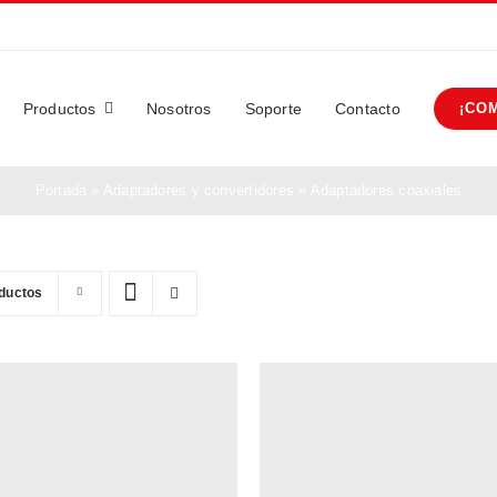
Productos
Nosotros
Soporte
Contacto
¡CO
Portada
»
Adaptadores y convertidores
»
Adaptadores coaxiales
ductos