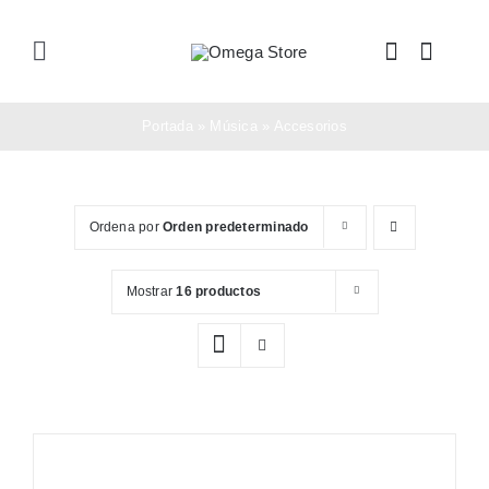
Saltar
al
Toggle
contenido
Navigation
Inicio
Portada
»
Música
»
Accesorios
Tienda
Ordena por
Orden predeterminado
Nosotros
Mostrar
16 productos
Soporte
Contacto
Compra Ahora