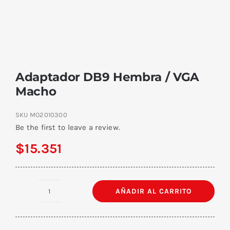
Adaptador DB9 Hembra / VGA
Macho
SKU
MO2010300
Be the first to leave a review.
$
15.351
AÑADIR AL CARRITO
Adaptador
DB9
Hembra