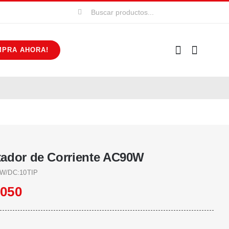
Buscar:
MPRA AHORA!
ador de Corriente AC90W
W/DC:10TIP
.050
r