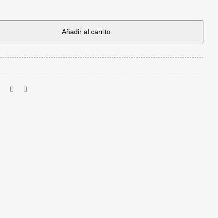
r
Añadir al carrito
/DC:5.5X3.0