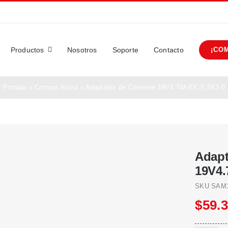
Productos
Nosotros
Soporte
Contacto
¡CO
Portada
»
Compra Ahora
»
Adaptador de Corriente 19V4.74A/DC:5.5X3.0
Adapt
19V4.
SKU
SAM1
$
59.