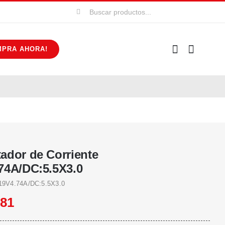
Buscar:
MPRA AHORA!
ador de Corriente
74A/DC:5.5X3.0
9V4.74A/DC:5.5X3.0
381