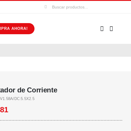
Buscar:
MPRA AHORA!
ador de Corriente
V1.58A/DC:5.5X2.5
481
r