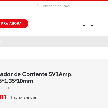
Buscar:
MPRA AHORA!
0mm
ador de Corriente 5V1Amp.
5*1.35*10mm
DA5V1A
681
Hay existencias