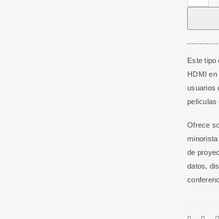
HDMI
/
Video
Compues
+
Este tipo
R/L
HDMI en v
cantidad
usuarios 
películas
Ofrece so
minorista
de proyec
datos, di
conferenc