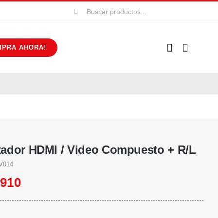
Buscar:
MPRA AHORA!
ador HDMI / Video Compuesto + R/L
V014
.910
r