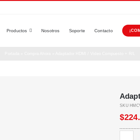
Productos
Nosotros
Soporte
Contacto
¡CO
Portada
»
Compra Ahora
»
Adaptador HDMI / Video Compuesto + R/L
Adapt
SKU
HMC
$
224
Adaptado