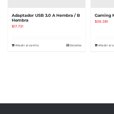
Adaptador USB 3.0 A Hembra / B
Gaming M
Hembra
$
59.381
$
17.731
Añadir al carrito
Detalles
Añadir al c