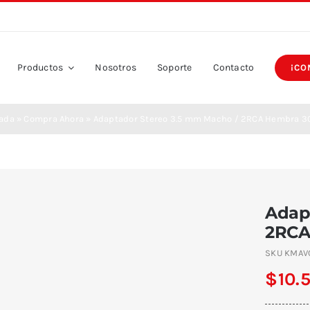
Productos
Nosotros
Soporte
Contacto
¡CO
tada
»
Compra Ahora
»
Adaptador Stereo 3.5 mm Macho / 2RCA Hembra 3
Adap
2RCA
SKU
KMAV
$
10.