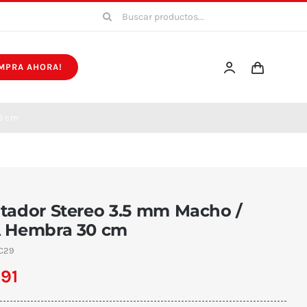
Buscar:
MPRA AHORA!
0 cm
tador Stereo 3.5 mm Macho /
 Hembra 30 cm
C29
591