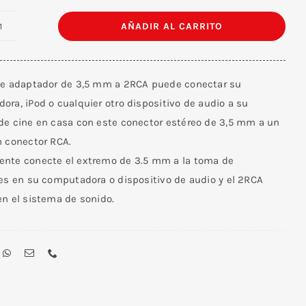
AÑADIR AL CARRITO
Adaptador
Stereo
3.5
le adaptador de 3,5 mm a 2RCA puede conectar su
mm
ra, iPod o cualquier otro dispositivo de audio a su
Macho
de cine en casa con este conector estéreo de 3,5 mm a un
/
n conector RCA.
2RCA
nte conecte el extremo de 3.5 mm a la toma de
Hembra
res en su computadora o dispositivo de audio y el 2RCA
30
en el sistema de sonido.
cm
cantidad