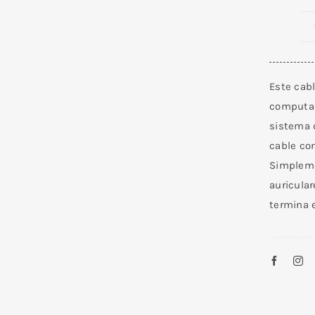
Este cab
computado
sistema 
cable co
Simpleme
auricula
termina 