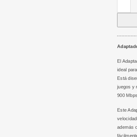
Adaptado
USB
Inalámbri
Wi-
Fi
6
Adaptado
2.4G/5G
El Adapta
+
ideal par
BT
Está dise
5.3
juegos y 
cantidad
900 Mbps
Este Adap
velocidad
además cu
fácilment