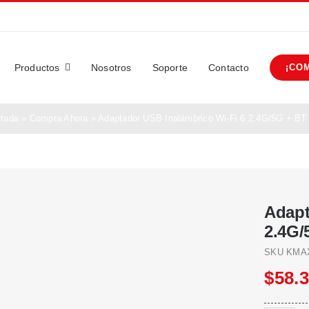
Productos
Nosotros
Soporte
Contacto
¡CO
rtada
»
Compra Ahora
»
Adaptador USB Inalámbrico Wi-Fi 6 2.4G/5G + BT 
Adapt
2.4G/
SKU
KMA
$
58.