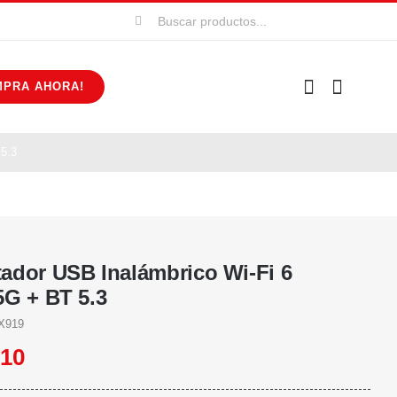
Buscar:
MPRA AHORA!
5.3
ador USB Inalámbrico Wi-Fi 6
5G + BT 5.3
X919
310