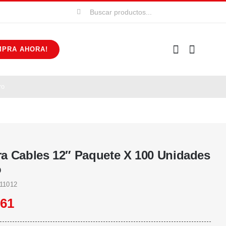
Buscar:
MPRA AHORA!
ro
a Cables 12″ Paquete X 100 Unidades
o
11012
061