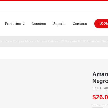
Productos
Nosotros
Soporte
Contacto
¡CO
ortada
»
Compra Ahora
»
Amarra Cables 12″ Paquete X 100 Unidades Neg
Amarr
Negr
SKU
CT40
$
26.