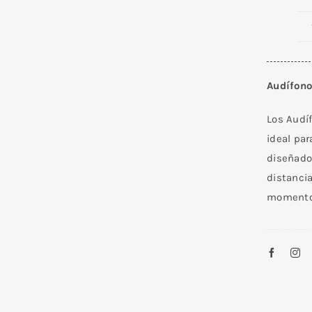
Audífono
Los Audí
ideal par
diseñado
distancia
momento,