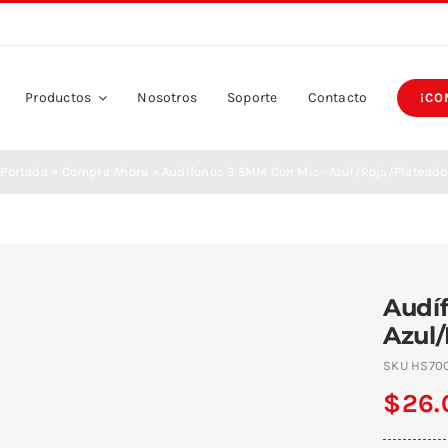
Productos
Nosotros
Soporte
Contacto
¡CO
Portada
»
Compra Ahora
»
Audífonos 3.5MM Con Mic -Azul/Rojo/Plateado
Audí
Azul
SKU
HS70
$
26.