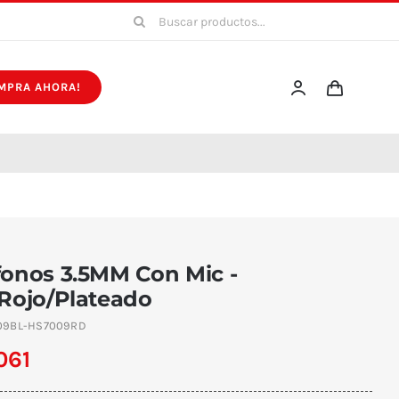
Buscar:
MPRA AHORA!
fonos 3.5MM Con Mic -
/Rojo/Plateado
09BL-HS7009RD
061