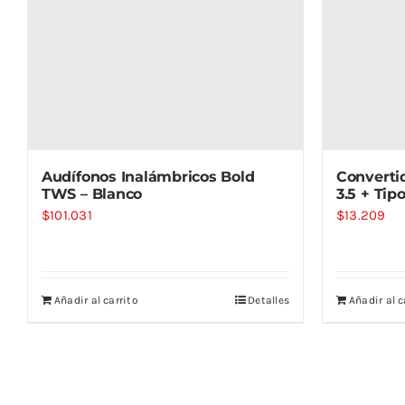
Audífonos Inalámbricos Bold
Converti
TWS – Blanco
3.5 + Tip
$
101.031
$
13.209
Añadir al carrito
Detalles
Añadir al c