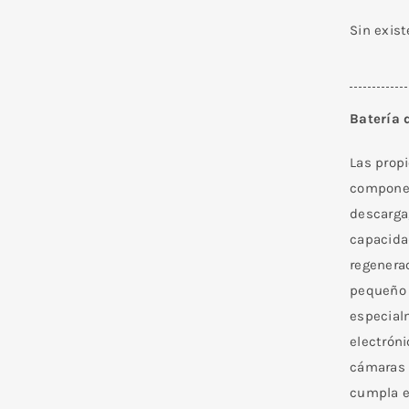
Sin exis
Batería 
Las propi
componen
descarga
capacida
regenera
pequeño 
especial
electrón
cámaras d
cumpla e