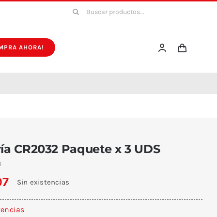
Buscar:
MPRA AHORA!
ría CR2032 Paquete x 3 UDS
3
97
Sin existencias
tencias