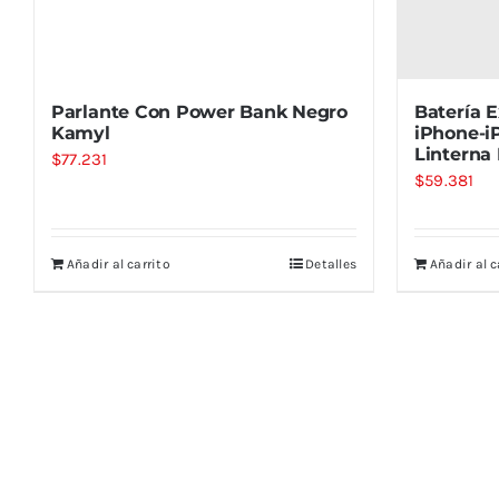
Parlante Con Power Bank Negro
Batería 
Kamyl
iPhone-i
Linterna
$
77.231
$
59.381
Añadir al carrito
Detalles
Añadir al c