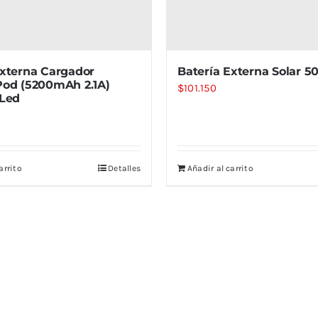
Externa Cargador
Batería Externa Solar 
Pod (5200mAh 2.1A)
$
101.150
 Led
arrito
Detalles
Añadir al carrito