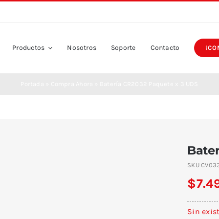
Productos
Nosotros
Soporte
Contacto
¡CO
Portada
»
Compra Ahora
»
Batería CR2032 Paquete x 3 UDS
Bate
SKU
CV03
$
7.4
Sin exis