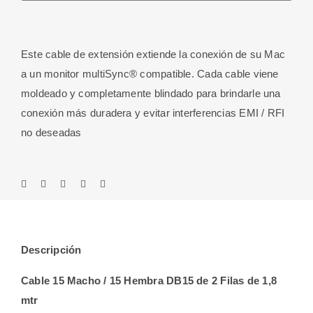
/
15
Hembra
Este cable de extensión extiende la conexión de su Mac
DB15
a un monitor multiSync® compatible. Cada cable viene
de
moldeado y completamente blindado para brindarle una
2
conexión más duradera y evitar interferencias EMI / RFI
Filas
no deseadas
de
1,8
M
cantidad
Descripción
Cable 15 Macho / 15 Hembra DB15 de 2 Filas de 1,8
mtr