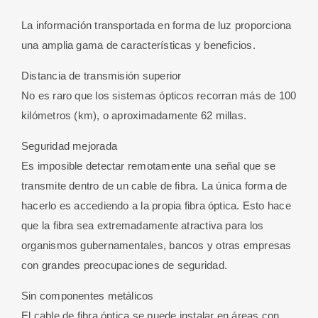
50/125
La información transportada en forma de luz proporciona
Om4
una amplia gama de características y beneficios.
Dúplex,
Multimodo
Distancia de transmisión superior
3
No es raro que los sistemas ópticos recorran más de 100
M
kilómetros (km), o aproximadamente 62 millas.
cantidad
Seguridad mejorada
Es imposible detectar remotamente una señal que se
transmite dentro de un cable de fibra. La única forma de
hacerlo es accediendo a la propia fibra óptica. Esto hace
que la fibra sea extremadamente atractiva para los
organismos gubernamentales, bancos y otras empresas
con grandes preocupaciones de seguridad.
Sin componentes metálicos
El cable de fibra óptica se puede instalar en áreas con