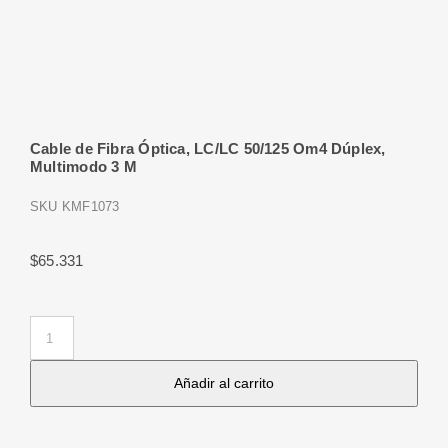
Cable de Fibra Óptica, LC/LC 50/125 Om4 Dúplex,
Multimodo 3 M
SKU
KMF1073
$
65.331
Cable
de
Añadir al carrito
Fibra
Óptica,
LC/LC