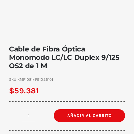
Cable de Fibra Óptica
Monomodo LC/LC Duplex 9/125
OS2 de 1 M
SKU
KMF1081=FB1029101
$
59.381
AÑADIR AL CARRITO
Cable
de