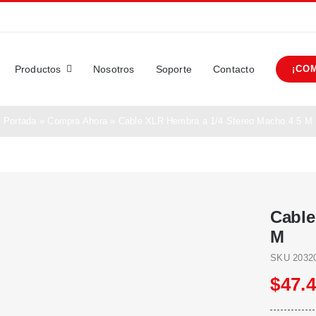
Productos
Nosotros
Soporte
Contacto
¡CO
Portada
»
Compra Ahora
»
Cable XLR Hembra a 1/4 Stereo Macho 4.5 M
Cable
M
SKU
2032
$
47.