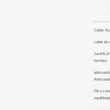
Cable XL
cable de 
Jack/6,3/
hembra
adecuado 
Adecuado
PA o con
equilibra