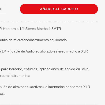
AÑADIR AL CARRITO
Cable
XLR
Hembra
R Hembra a 1/4 Stereo Macho 4.5MTR
a
1/4
audio de micrófono/instrumento equilibrado
Stereo
Macho
 (1/4 «) cable de Audio equilibrado estéreo macho a XLR
4.5
M
para karaoke, estudios, aplicaciones de sonido en vivo.
cantidad
 para instrumentos
exión de altavoces «activos» alimentados con tomas XLR
das.