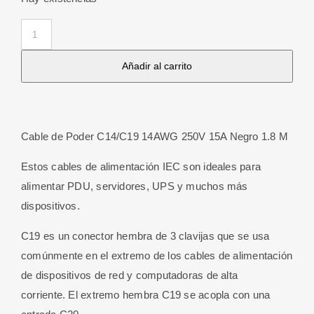
Cable
de
Añadir al carrito
Poder
C14/C19
14AWG
250V
Cable de Poder C14/C19 14AWG 250V 15A Negro 1.8 M
15A
Negro
Estos cables de alimentación IEC son ideales para
1.8
alimentar PDU, servidores, UPS y muchos más
M
dispositivos.
cantidad
C19 es un conector hembra de 3 clavijas que se usa
comúnmente en el extremo de los cables de alimentación
de dispositivos de red y computadoras de alta
corriente. El extremo hembra C19 se acopla con una