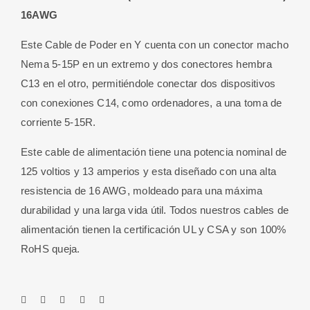
5-
16AWG
15P
a
Este Cable de Poder en Y cuenta con un conector macho
IEC
Nema 5-15P en un extremo y dos conectores hembra
320
C13 en el otro, permitiéndole conectar dos dispositivos
C
con conexiones C14, como ordenadores, a una toma de
13
corriente 5-15R.
X
Este cable de alimentación tiene una potencia nominal de
2)
125 voltios y 13 amperios y esta diseñado con una alta
16AWG
resistencia de 16 AWG, moldeado para una máxima
cantidad
durabilidad y una larga vida útil. Todos nuestros cables de
alimentación tienen la certificación UL y CSA y son 100%
RoHS queja.