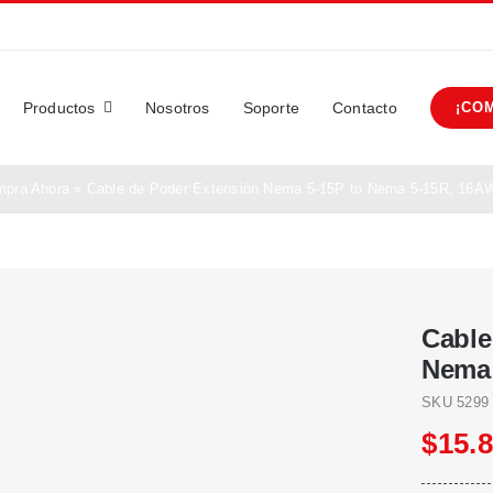
Productos
Nosotros
Soporte
Contacto
¡CO
pra Ahora
»
Cable de Poder Extensión Nema 5-15P to Nema 5-15R, 16A
Cable
Nema 
SKU
5299
$
15.