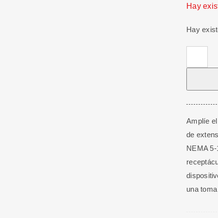
Hay exis
Hay exis
Cable
de
Poder
Extensió
Nema
5-
Amplíe el
15P
de extens
to
NEMA 5-15
Nema
receptác
5-
dispositi
15R,
una toma 
16AWG,
13A