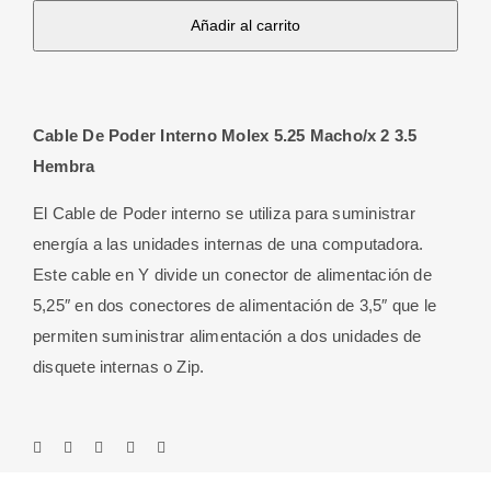
Añadir al carrito
Poder
Interno
Molex
5.25
Cable De Poder Interno Molex 5.25 Macho/x 2 3.5
Macho/x
Hembra
2
3.5
El Cable de Poder interno se utiliza para suministrar
Hembra
energía a las unidades internas de una computadora.
cantidad
Este cable en Y divide un conector de alimentación de
5,25″ en dos conectores de alimentación de 3,5″ que le
permiten suministrar alimentación a dos unidades de
disquete internas o Zip.