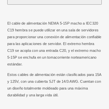
Negro
C19/Nema
5-
El cable de alimentación NEMA 5-15P macho a IEC320
15P
C19 hembra se puede utilizar en una sala de servidores
14AWG
para proporcionar una conexión de alimentación confiable
125V/250V
para las aplicaciones de servidor. El extremo hembra
15A
C19 se acopla con una entrada C20, y el extremo macho
De
5-15P se enchufa en un tomacorriente norteamericano
1.8
estándar.
M
cantidad
Estos cables de alimentación están clasificados para 15A
y 125V, con una cubierta SJT de 14/3 AWG. Cuentan con
un diseño totalmente moldeado para una máxima
durabilidad y una larga vida útil.