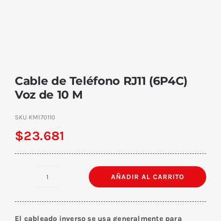
Cable de Teléfono RJ11 (6P4C)
Voz de 10 M
SKU
KM170110
$
23.681
AÑADIR AL CARRITO
Cable
de
Teléfono
El cableado inverso se usa generalmente para