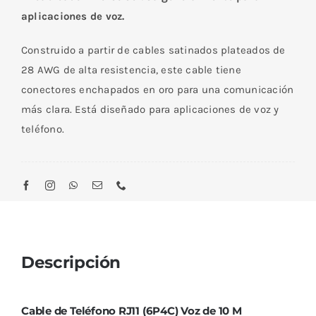
RJ11
aplicaciones de voz.
(6P4C)
Voz
Construido a partir de cables satinados plateados de
de
28 AWG de alta resistencia, este cable tiene
10
conectores enchapados en oro para una comunicación
M
más clara. Está diseñado para aplicaciones de voz y
cantidad
teléfono.
Descripción
Cable de Teléfono RJ11 (6P4C) Voz de 10 M