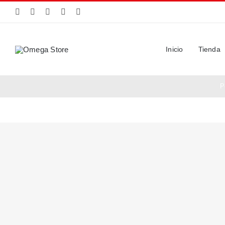
Saltar
al
contenido
Inicio
Tienda
P