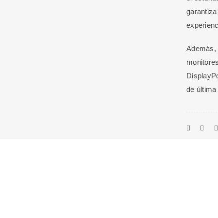
garantiza
experienc
Además, e
monitores
DisplayPo
de última