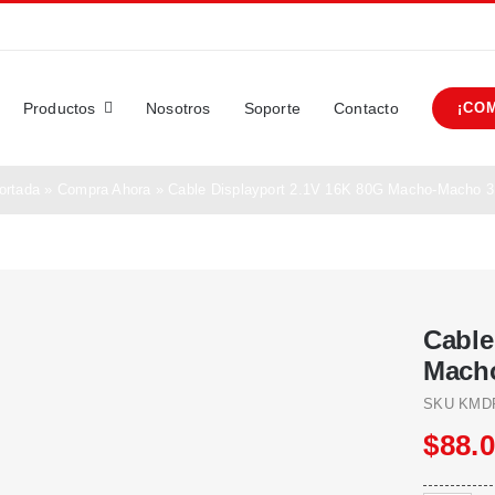
Productos
Nosotros
Soporte
Contacto
¡CO
ortada
»
Compra Ahora
»
Cable Displayport 2.1V 16K 80G Macho-Macho 
Cable
Mach
SKU
KMD
$
88.