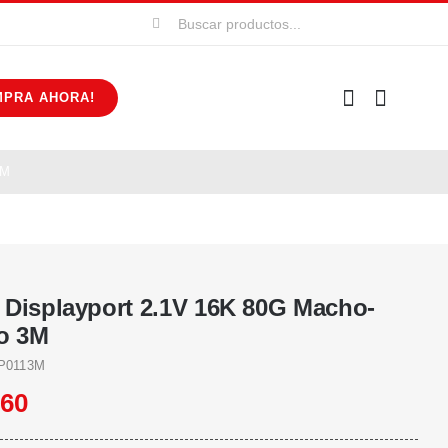
Buscar:
MPRA AHORA!
3M
 Displayport 2.1V 16K 80G Macho-
o 3M
P0113M
060