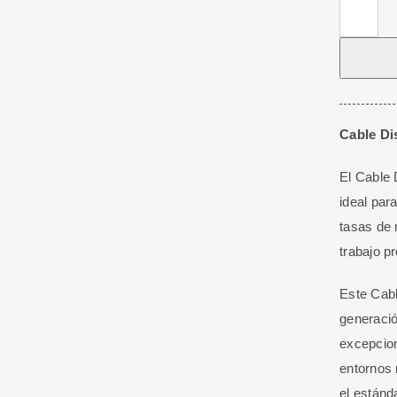
Cable
Displaypo
2.1V
16K
80G
Macho-
Cable Di
Macho
El Cable
3M
ideal par
cantidad
tasas de 
trabajo p
Este Cabl
generació
excepcion
entornos 
el estánd