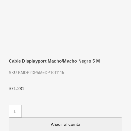
Cable Displayport Macho/Macho Negro 5 M
SKU
KMDP2DP5M=DP1011115
$
71.281
Cable
Displayport
Añadir al carrito
Macho/Macho