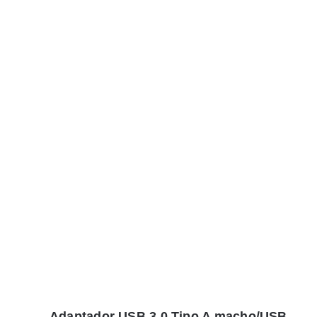
Adaptador USB 3.0 Tipo A macho/USB