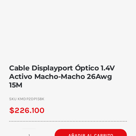
Cable Displayport Óptico 1.4V
Activo Macho-Macho 26Awg
15M
SKU
KMDP2DP158K
$
226.100
AÑADIR AL CARRITO