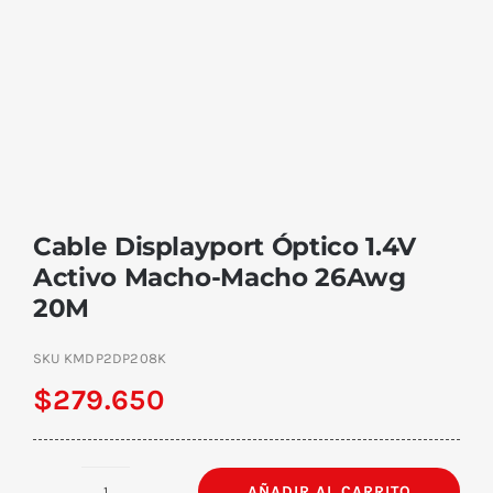
Cable Displayport Óptico 1.4V
Activo Macho-Macho 26Awg
20M
SKU
KMDP2DP208K
$
279.650
AÑADIR AL CARRITO