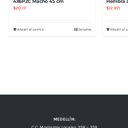
4X6P2C Macho 45 cm
Hembra 
$
20.111
$
12.971
Añadir al carrito
Detalles
Añadir al c
MEDELLÍN:
C.C. Monterrey Locales 358 – 359