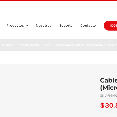
Productos
Nosotros
Soporte
Contacto
¡CO
Portada
»
Compra Ahora
»
Cable F Macho MCX Macho (Microcoaxial) 1,5 
Cabl
(Micr
SKU
FMMC
$
30.