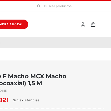
Buscar:
MPRA AHORA!
M
e F Macho MCX Macho
ocoaxial) 1,5 M
XM5
821
Sin existencias