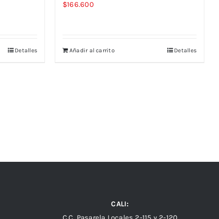
$
166.600
Detalles
Añadir al carrito
Detalles
CALI:
C.C. Pasarela Locales 2-115 y 2-120