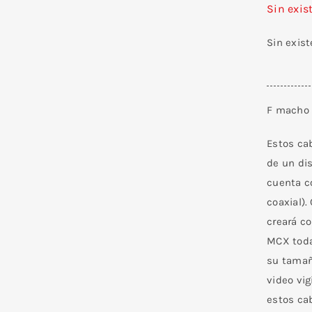
Sin exis
Sin exis
F macho
Estos cab
de un dis
cuenta c
coaxial).
creará co
MCX toda
su tamañ
video vi
estos ca