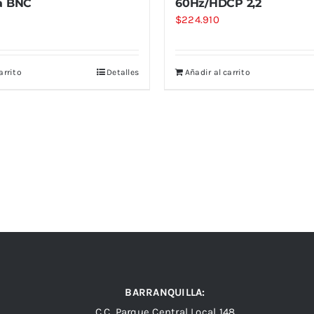
a BNC
60Hz/HDCP 2,2
$
224.910
arrito
Detalles
Añadir al carrito
BARRANQUILLA:
C.C. Parque Central Local 148