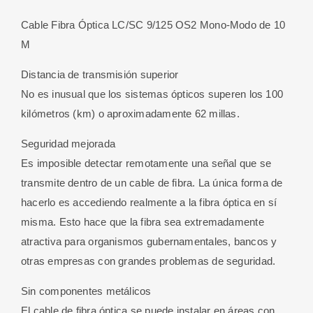
OS2
Cable Fibra Óptica LC/SC 9/125 OS2 Mono-Modo de 10
Mono-
M
Modo
de
Distancia de transmisión superior
10
No es inusual que los sistemas ópticos superen los 100
M
kilómetros (km) o aproximadamente 62 millas.
cantidad
Seguridad mejorada
Es imposible detectar remotamente una señal que se
transmite dentro de un cable de fibra. La única forma de
hacerlo es accediendo realmente a la fibra óptica en sí
misma. Esto hace que la fibra sea extremadamente
atractiva para organismos gubernamentales, bancos y
otras empresas con grandes problemas de seguridad.
Sin componentes metálicos
El cable de fibra óptica se puede instalar en áreas con