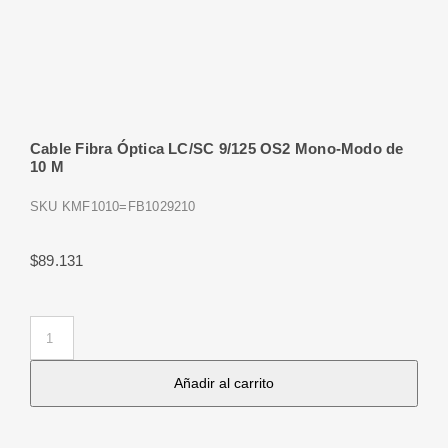
Cable Fibra Óptica LC/SC 9/125 OS2 Mono-Modo de
10 M
SKU
KMF1010=FB1029210
$
89.131
Cable
Fibra
Añadir al carrito
Óptica
LC/SC
9/125