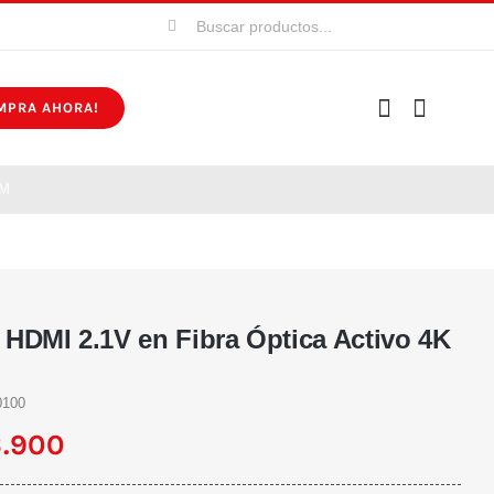
Buscar:
MPRA AHORA!
 M
 HDMI 2.1V en Fibra Óptica Activo 4K
100
.900