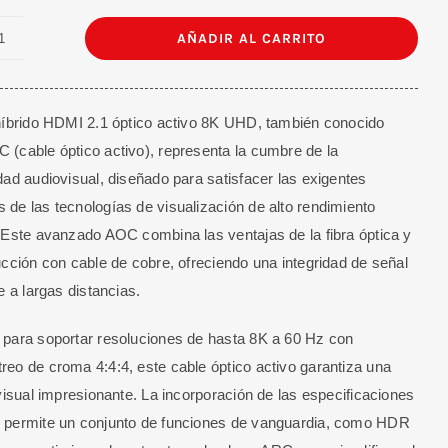
AÑADIR AL CARRITO
Cable
HDMI
2.1V
híbrido HDMI 2.1 óptico activo 8K UHD, también conocido
en
(cable óptico activo), representa la cumbre de la
Fibra
dad audiovisual, diseñado para satisfacer las exigentes
Óptica
de las tecnologías de visualización de alto rendimiento
Activo
 Este avanzado AOC combina las ventajas de la fibra óptica y
4K
ucción con cable de cobre, ofreciendo una integridad de señal
100
e a largas distancias.
M
cantidad
para soportar resoluciones de hasta 8K a 60 Hz con
eo de croma 4:4:4, este cable óptico activo garantiza una
 visual impresionante. La incorporación de las especificaciones
 permite un conjunto de funciones de vanguardia, como HDR