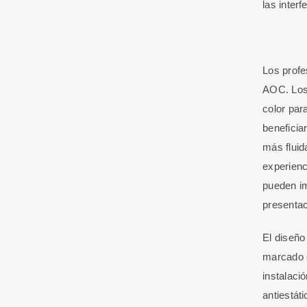
las inter
Los profe
AOC. Los 
color par
beneficia
más fluid
experienc
pueden im
presentac
El diseño
marcado c
instalaci
antiestáti