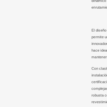
dinámico 
enrutamie
El diseño
permite u
innovador
hace idea
mantener 
Con clasi
instalaci
certifica
complejas
robusta c
revestimi