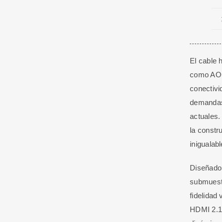
El cable 
como AOC 
conectivi
demandas 
actuales.
la constr
inigualabl
Diseñado 
submuestr
fidelidad
HDMI 2.1