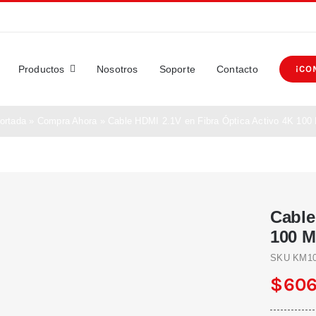
Productos
Nosotros
Soporte
Contacto
¡CO
ortada
»
Compra Ahora
»
Cable HDMI 2.1V en Fibra Óptica Activo 4K 100
Cable
100 M
SKU
KM10
$
606