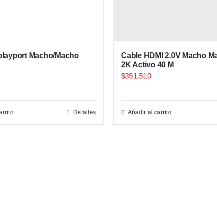
playport Macho/Macho
Cable HDMI 2.0V Macho M
2K Activo 40 M
$
391.510
arrito
Detalles
Añadir al carrito