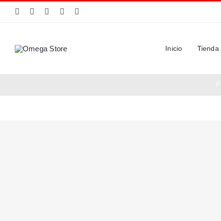
Saltar
al
contenido
Inicio
Tienda
P