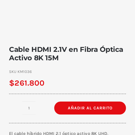
Cable HDMI 2.1V en Fibra Óptica
Activo 8K 15M
SKU
KM1036
$
261.800
AÑADIR AL CARRITO
Cable
HDMI
2.1V
El cable híbrido HDMI 2.1 óptico activo 8K UHD,