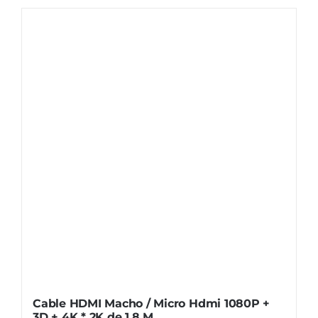
Cable HDMI Macho / Micro Hdmi 1080P +
3D + 4K * 2K de 1.8 M