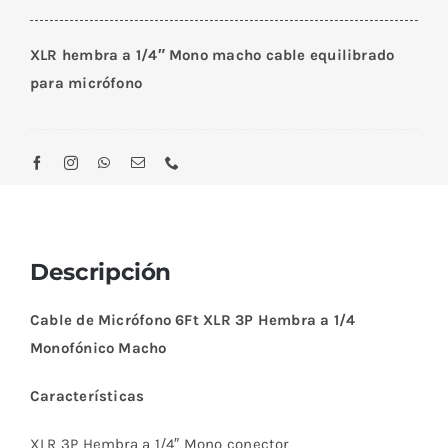
Micrófono
XLR
XLR hembra a 1/4″ Mono macho cable equilibrado
Hembra
para micrófono
a
1/4
Monofónico
Macho
1.8
M
cantidad
Descripción
Cable de Micrófono 6Ft XLR 3P Hembra a 1/4
Monofónico Macho
Características
XLR 3P Hembra a 1/4″ Mono conector