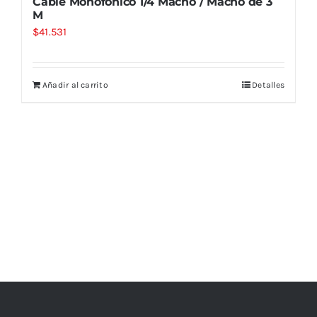
Cable Monofónico 1/4 Macho / Macho de 3
M
$
41.531
Añadir al carrito
Detalles