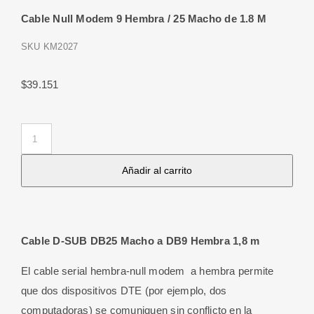
Cable Null Modem 9 Hembra / 25 Macho de 1.8 M
SKU
KM2027
$
39.151
Cable
Null
Añadir al carrito
Modem
9
Hembra
/
Cable D-SUB DB25 Macho a DB9 Hembra 1,8 m
25
Macho
El cable serial hembra-null modem a hembra permite
de
que dos dispositivos DTE (por ejemplo, dos
1.8
computadoras) se comuniquen sin conflicto en la