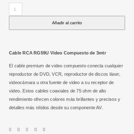
Cable
RCA
Añadir al carrito
RG59U
Video
Compuesto
de
Cable RCA RG59U Video Compuesto de 3mtr
3
M
El cable premium de video compuesto conecta cualquier
cantidad
reproductor de DVD, VCR, reproductor de discos láser,
videocámara u otra fuente de video a su receptor de
video. Estos cables coaxiales de 75 ohm de alto
rendimiento ofrecen colores más brillantes y precisos y
detalles más nítidos desde su componente AV.