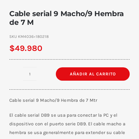
Cable serial 9 Macho/9 Hembra
de 7 M
SKU
KM4036=180218
$
49.980
AÑADIR AL CARRITO
Cable
serial
9
Cable serial 9 Macho/9 Hembra de 7 Mtr
Macho/9
Hembra
El cable serial DB9 se usa para conectar la PC y el
de
dispositivo con el puerto serie DB9. El cable macho a
7
hembra se usa generalmente para extender su cable
M