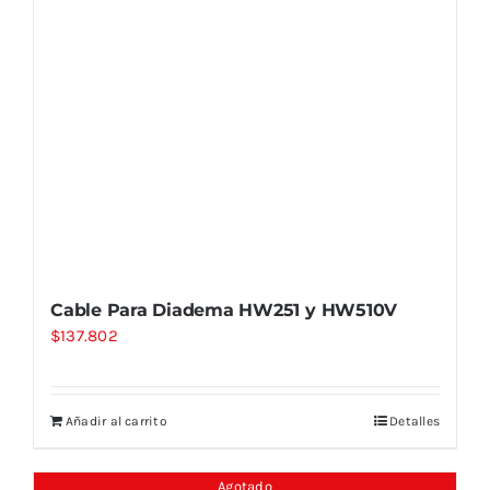
Cable Para Diadema HW251 y HW510V
$
137.802
Añadir al carrito
Detalles
Agotado