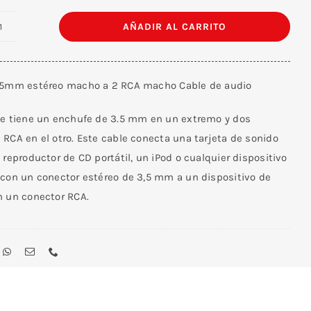
AÑADIR AL CARRITO
Cable
Stereo
3,5
.5mm estéreo macho a 2 RCA macho Cable de audio
Macho
/
le tiene un enchufe de 3.5 mm en un extremo y dos
RCA
RCA en el otro. Este cable conecta una tarjeta de sonido
Macho
 reproductor de CD portátil, un iPod o cualquier dispositivo
15
 con un conector estéreo de 3,5 mm a un dispositivo de
M
n un conector RCA.
cantidad