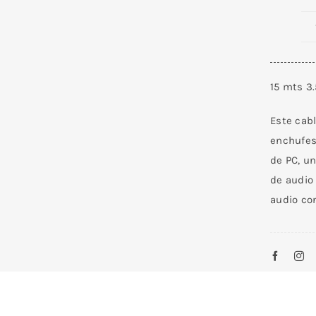
15 mts 3
Este cab
enchufes 
de PC, un
de audio
audio co