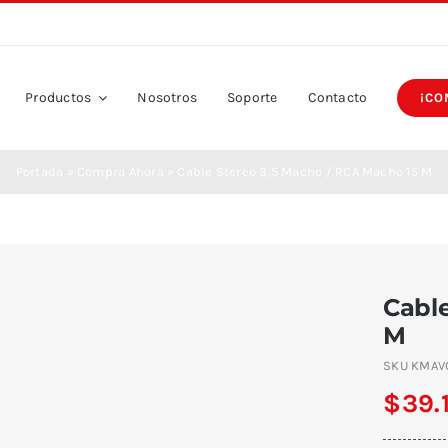
Productos
Nosotros
Soporte
Contacto
¡CO
Portada
»
Compra Ahora
»
Cable Stereo 3,5 Macho / RCA Macho 15 M
Cable
M
SKU
KMAV
$
39.