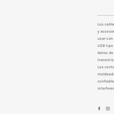
Los cable
y accesor
usar con 
USB tipo
datos de
transmisi
Los cont
moldeada
confiabl
interfere