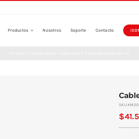
Productos
Nosotros
Soporte
Contacto
¡CO
Portada
»
Compra Ahora
»
Cable USB-C 3.1 Macho Macho de 1 M
Cabl
SKU
KM20
$
41.