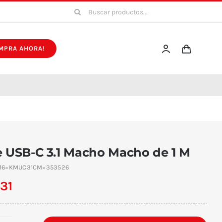
Buscar:
MPRA AHORA!
e USB-C 3.1 Macho Macho de 1 M
16=KMUC31CM=353526
531