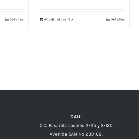
Detalles
Añadir al carrito
Detalles
CALI:
C.C. Pasarela Locales 2-115 y 2-120
Avenida 5AN Nº 23D-68.