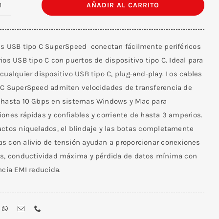
AÑADIR AL CARRITO
Cable
USB-
C
s USB tipo C SuperSpeed ​​ conectan fácilmente periféricos
3.1
ios USB tipo C con puertos de dispositivo tipo C. Ideal para
Macho
cualquier dispositivo USB tipo C, plug-and-play. Los cables
Macho
 C SuperSpeed ​​admiten velocidades de transferencia de
de
 hasta 10 Gbps en sistemas Windows y Mac para
1
ones rápidas y confiables y corriente de hasta 3 amperios.
M
actos niquelados, el blindaje y las botas completamente
cantidad
s con alivio de tensión ayudan a proporcionar conexiones
es, conductividad máxima y pérdida de datos mínima con
ncia EMI reducida.