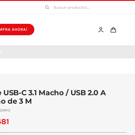
Buscar:
MPRA AHORA!
M
 USB-C 3.1 Macho / USB 2.0 A
o de 3 M
3AM3
481