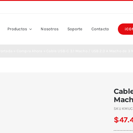
Productos
Nosotros
Soporte
Contacto
¡CO
Portada
»
Compra Ahora
»
Cable USB-C 3.1 Macho / USB 2.0 A Macho de 3 
Cable
Mach
SKU
KMUC
$
47.