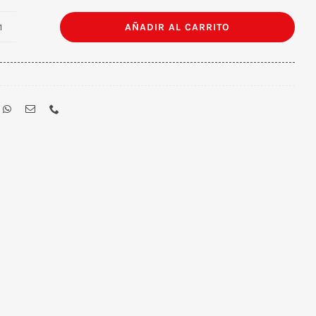
AÑADIR AL CARRITO
Cable
USB-
C
3.1
Macho
/
USB
2.0
A
Macho
de
3
M
cantidad