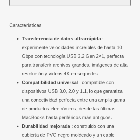
3.1
Macho
/
Características
USB
Transferencia de datos ultrarrápida
:
3.2
experimente velocidades increíbles de hasta 10
a
Gbps con tecnología USB 3.2 Gen 2×1, perfecta
Macho
para transferir archivos grandes, imágenes de alta
10G
resolución y videos 4K en segundos.
15
Compatibilidad universal
: compatible con
Cms
dispositivos USB 3.0, 2.0 y 1.1, lo que garantiza
cantidad
una conectividad perfecta entre una amplia gama
de productos electrónicos, desde las últimas
MacBooks hasta periféricos más antiguos.
Durabilidad mejorada
: construido con una
cubierta de PVC negro moldeado y un cable