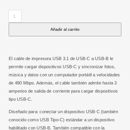
Cable
USB-
Añadir al carrito
C
3.1
Macho
/
El cable de impresora USB 3.1 de USB-C a USB-B le
USB-
permite cargar dispositivos USB-C y sincronizar fotos,
B
música y datos con un computador portátil a velocidades
3.0
de 480 Mbps. Además, el cable también admite hasta 3
Macho
amperios de salida de corriente para cargar dispositivos
de
tipo USB-C.
3
M
Diseñado para: conectar un dispositivo USB-C (también
cantidad
conocido como USB Tipo-C) estándar a un dispositivo
habilitado con USB-B. También compatible con la