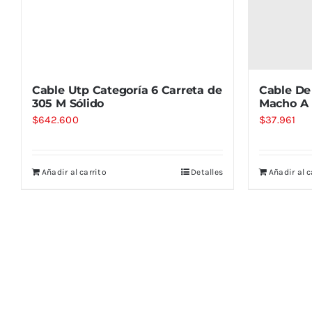
Cable Utp Categoría 6 Carreta de
Cable De
305 M Sólido
Macho A
$
642.600
$
37.961
Añadir al carrito
Detalles
Añadir al c