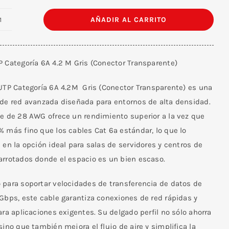
AÑADIR AL CARRITO
Cable
UTP
Categoría
P Categoría 6A 4.2 M Gris (Conector Transparente)
6A
4.2
 UTP Categoría 6A 4.2M Gris (Conector Transparente) es una
M
 de red avanzada diseñada para entornos de alta densidad.
Gris
le de 28 AWG ofrece un rendimiento superior a la vez que
(Conector
 más fino que los cables Cat 6a estándar, lo que lo
Transparente)
 en la opción ideal para salas de servidores y centros de
cantidad
arrotados donde el espacio es un bien escaso.
 para soportar velocidades de transferencia de datos de
Gbps, este cable garantiza conexiones de red rápidas y
ara aplicaciones exigentes. Su delgado perfil no sólo ahorra
sino que también mejora el flujo de aire y simplifica la