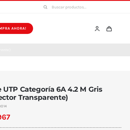
Buscar:
MPRA AHORA!
rente)
 UTP Categoría 6A 4.2 M Gris
ector Transparente)
3014
967