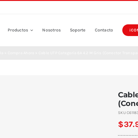
Productos
Nosotros
Soporte
Contacto
¡CO
da
»
Compra Ahora
»
Cable UTP Categoría 6A 4.2 M Gris (Conector Transpa
Cable
(Con
SKU
C6118
$
37.