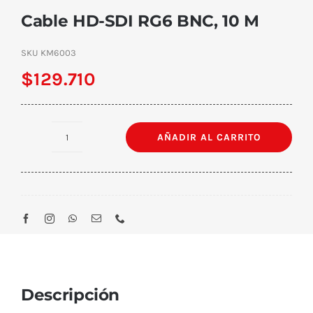
Cable HD-SDI RG6 BNC, 10 M
SKU
KM6003
$
129.710
AÑADIR AL CARRITO
Cable
HD-
SDI
RG6
BNC,
10
M
cantidad
Descripción