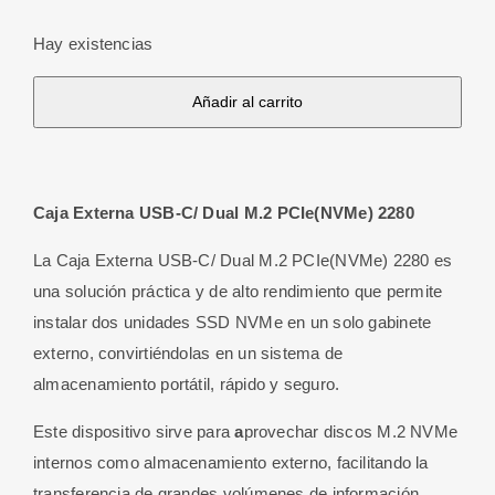
Hay existencias
Caja
Añadir al carrito
Externa
USB-
C/
Caja Externa USB-C/ Dual M.2 PCIe(NVMe) 2280
Dual
M.2
La Caja Externa USB-C/ Dual M.2 PCIe(NVMe) 2280 es
PCIe(NVMe)
una solución práctica y de alto rendimiento que permite
2280
instalar dos unidades SSD NVMe en un solo gabinete
cantidad
externo, convirtiéndolas en un sistema de
almacenamiento portátil, rápido y seguro.
Este dispositivo sirve para
a
provechar discos M.2 NVMe
internos como almacenamiento externo, facilitando la
transferencia de grandes volúmenes de información,