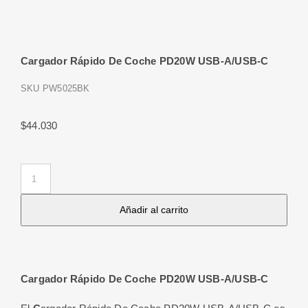
Cargador Rápido De Coche PD20W USB-A/USB-C
SKU
PW5025BK
$
44.030
Cargador
Rápido
Añadir al carrito
De
Coche
PD20W
USB-
Cargador Rápido De Coche PD20W USB-A/USB-C
A/USB-
C