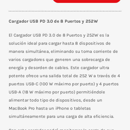
Cargador
USB
PD
Cargador USB PD 3.0 de 8 Puertos y 252W
3.0
de
El Cargador USB PD 3.0 de 8 Puertos y 252W es la
8
solución ideal para cargar hasta 8 dispositivos de
Puertos
manera simultánea, eliminando su toma corriente de
y
varios cargadores que generen una sobrecarga de
252W
energía y desorden de cables. Este cargador ultra
cantidad
potente ofrece una salida total de 252 W a través de 4
puertos USB-C (100 W máximo por puerto) y 4 puertos
USB-A (18 W máximo por puerto) permitiéndole
alimentar todo tipo de dispositivos, desde un
MacBook Pro hasta un iPhone o tabletas
simultáneamente para una carga de alta eficiencia.